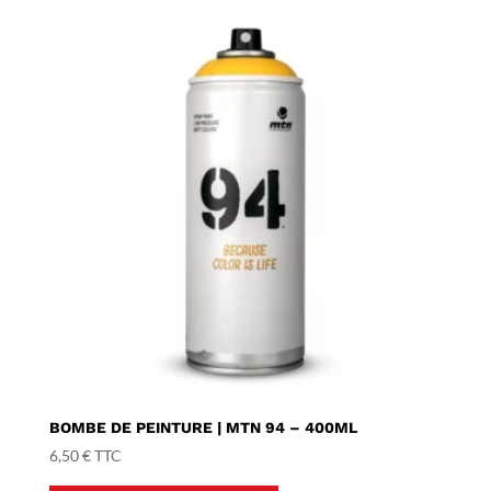
BOMBE DE PEINTURE | MTN 94 – 400ML
6,50
€
TTC
Ce