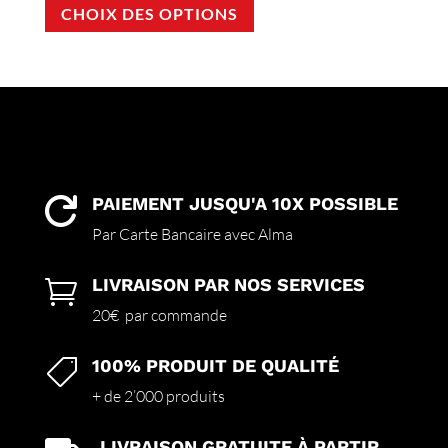
CHOIX DES OPTIONS
produit
a
plusieurs
variations.
Les
options
peuvent
être
choisies
PAIEMENT JUSQU'A 10X POSSIBLE

sur
Par Carte Bancaire avec Alma
la
page
LIVRAISON PAR NOS SERVICES

du
produit
20€ par commande
100% PRODUIT DE QUALITÉ

+ de 2’000 produits
LIVRAISON GRATUITE À PARTIR