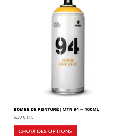
BOMBE DE PEINTURE | MTN 94 – 400ML
6,50
€
TTC
Ce
CHOIX DES OPTIONS
produit