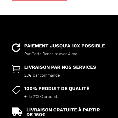
a
plusieurs
variations.
Les
options
peuvent
être
choisies
PAIEMENT JUSQU'A 10X POSSIBLE

sur
Par Carte Bancaire avec Alma
la
page
LIVRAISON PAR NOS SERVICES

du
produit
20€ par commande
100% PRODUIT DE QUALITÉ

+ de 2’000 produits
LIVRAISON GRATUITE À PARTIR

DE 150€