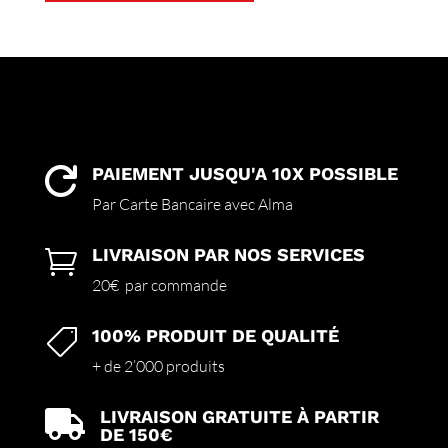
a
plusieurs
variations.
Les
options
peuvent
être
choisies
PAIEMENT JUSQU'A 10X POSSIBLE

sur
Par Carte Bancaire avec Alma
la
page
LIVRAISON PAR NOS SERVICES

du
produit
20€ par commande
100% PRODUIT DE QUALITÉ

+ de 2’000 produits
LIVRAISON GRATUITE À PARTIR

DE 150€