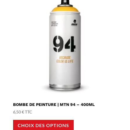
BOMBE DE PEINTURE | MTN 94 – 400ML
6,50
€
TTC
Ce
CHOIX DES OPTIONS
produit