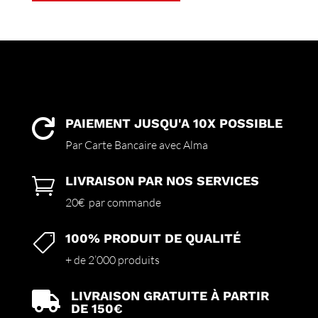
a
plusieurs
variations.
Les
options
peuvent
être
choisies
PAIEMENT JUSQU'A 10X POSSIBLE

sur
Par Carte Bancaire avec Alma
la
page
LIVRAISON PAR NOS SERVICES

du
produit
20€ par commande
100% PRODUIT DE QUALITÉ

+ de 2’000 produits
LIVRAISON GRATUITE À PARTIR

DE 150€