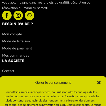
vous accompagne dans vos projets de graffiti, décoration ou
rénovation du mardi au samedi.
BESOIN D’AIDE ?
Mon compte
Mode de livraison
Mode de paiement
Mes commandes
LA SOCIÉTÉ
Contact
Nos conseils
Gérer le consentement
Nos magasins
Qui sommes-nous ?
Pour offrir les meilleures expériences, nous utilisons des technologies telles
que les cookies pour stocker et/ou accéder aux informations des appareils. Le
INFORMATIONS
fait de consentir à ces technologies nous permettra de traiter des données
telles que le comportement de navigation ou les ID uniques sur ce site. Le fait de