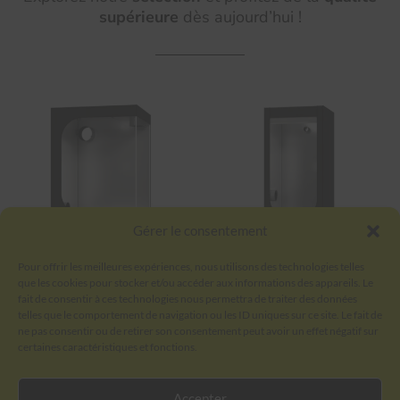
supérieure
dès aujourd’hui !
Gérer le consentement
SECRET JARDIN – HYDRO
SECRET JARDIN – HYDRO
Pour offrir les meilleures expériences, nous utilisons des technologies telles
SHOOT 150X150X200
SHOOT 100X100X200
que les cookies pour stocker et/ou accéder aux informations des appareils. Le
258,00
€
TTC
139,00
€
TTC
fait de consentir à ces technologies nous permettra de traiter des données
telles que le comportement de navigation ou les ID uniques sur ce site. Le fait de
AJOUTER AU PANIER
AJOUTER AU PANIER
ne pas consentir ou de retirer son consentement peut avoir un effet négatif sur
certaines caractéristiques et fonctions.
Accepter