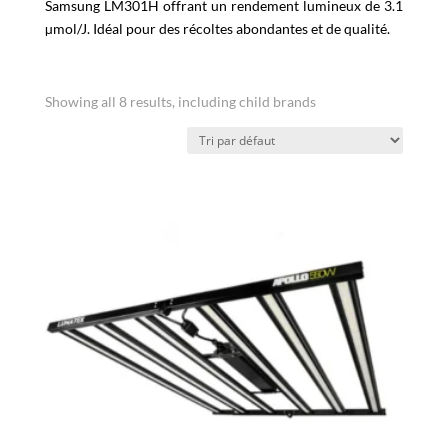
Samsung LM301H offrant un rendement lumineux de 3.1
µmol/J. Idéal pour des récoltes abondantes et de qualité.
Showing all 8 results, including child brands