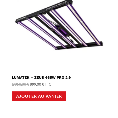
LUMATEK – ZEUS 465W PRO 2.9
Le
Le
1'050,00
€
899,00
€
TTC
prix
prix
AJOUTER AU PANIER
initial
actuel
était :
est :
1'050,00 €.
899,00 €.