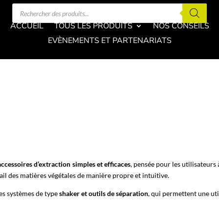
Recherche
de
produits
ACCUEIL
TOUS LES PRODUITS
NOS CONSEILS
EVÈNEMENTS ET PARTENARIATS
accessoires d’extraction simples et efficaces
, pensée pour les utilisateurs
vail des matières végétales de manière propre et intuitive.
ses systèmes de type
shaker et outils de séparation
, qui permettent une uti