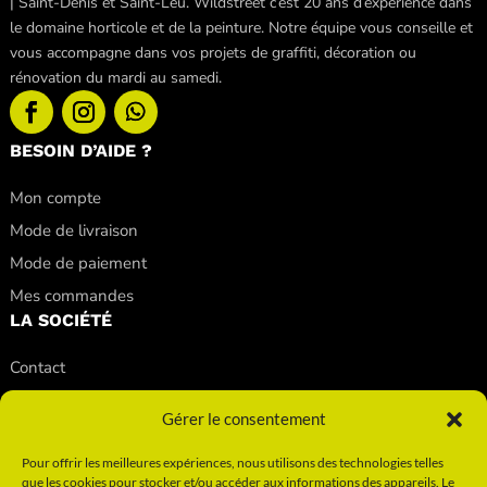
| Saint-Denis et Saint-Leu. Wildstreet c’est 20 ans d’expérience dans
le domaine horticole et de la peinture. Notre équipe vous conseille et
vous accompagne dans vos projets de graffiti, décoration ou
rénovation du mardi au samedi.
BESOIN D’AIDE ?
Mon compte
Mode de livraison
Mode de paiement
Mes commandes
LA SOCIÉTÉ
Contact
Nos conseils
Gérer le consentement
Nos magasins
Qui sommes-nous ?
Pour offrir les meilleures expériences, nous utilisons des technologies telles
que les cookies pour stocker et/ou accéder aux informations des appareils. Le