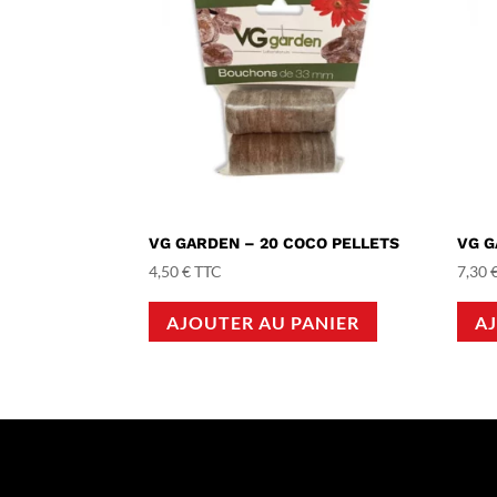
VG GARDEN – 20 COCO PELLETS
VG G
4,50
€
TTC
7,30
AJOUTER AU PANIER
A