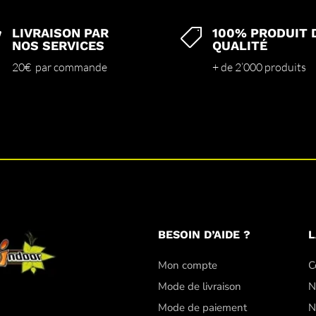
LIVRAISON PAR
100% PRODUIT 


NOS SERVICES
QUALITÉ
20€ par commande
+ de 2’000 produits
BESOIN D’AIDE ?
L
Mon compte
C
Mode de livraison
N
Mode de paiement
N