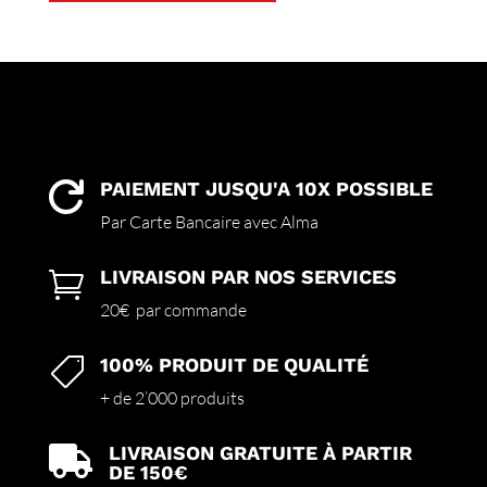
a
plusieurs
variations.
Les
options
peuvent
être
choisies
PAIEMENT JUSQU'A 10X POSSIBLE

sur
Par Carte Bancaire avec Alma
la
page
LIVRAISON PAR NOS SERVICES

du
produit
20€ par commande
100% PRODUIT DE QUALITÉ

+ de 2’000 produits
LIVRAISON GRATUITE À PARTIR

DE 150€