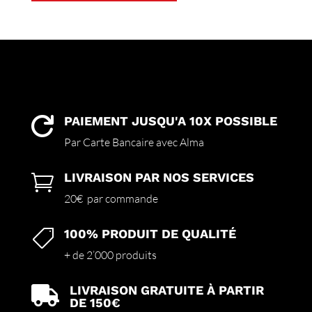
a
plusieurs
variations.
Les
options
peuvent
être
choisies
PAIEMENT JUSQU'A 10X POSSIBLE

sur
Par Carte Bancaire avec Alma
la
page
LIVRAISON PAR NOS SERVICES

du
produit
20€ par commande
100% PRODUIT DE QUALITÉ

+ de 2’000 produits
LIVRAISON GRATUITE À PARTIR

DE 150€