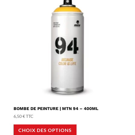
BOMBE DE PEINTURE | MTN 94 – 400ML
6,50
€
TTC
Ce
CHOIX DES OPTIONS
produit