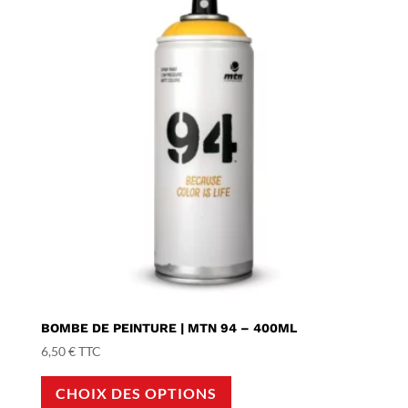
BOMBE DE PEINTURE | MTN 94 – 400ML
6,50
€
TTC
Ce
CHOIX DES OPTIONS
produit