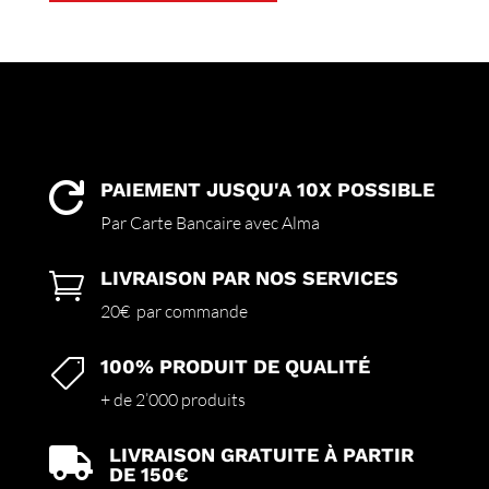
a
plusieurs
variations.
Les
options
peuvent
être
choisies
PAIEMENT JUSQU'A 10X POSSIBLE

sur
Par Carte Bancaire avec Alma
la
page
LIVRAISON PAR NOS SERVICES

du
produit
20€ par commande
100% PRODUIT DE QUALITÉ

+ de 2’000 produits
LIVRAISON GRATUITE À PARTIR

DE 150€