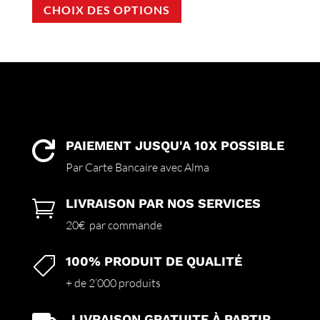
CHOIX DES OPTIONS
produit
a
plusieurs
variations.
Les
options
peuvent
être
choisies
PAIEMENT JUSQU'A 10X POSSIBLE

sur
Par Carte Bancaire avec Alma
la
page
LIVRAISON PAR NOS SERVICES

du
produit
20€ par commande
100% PRODUIT DE QUALITÉ

+ de 2’000 produits
LIVRAISON GRATUITE À PARTIR