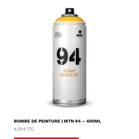
BOMBE DE PEINTURE | MTN 94 – 400ML
6,50
€
TTC
Ce