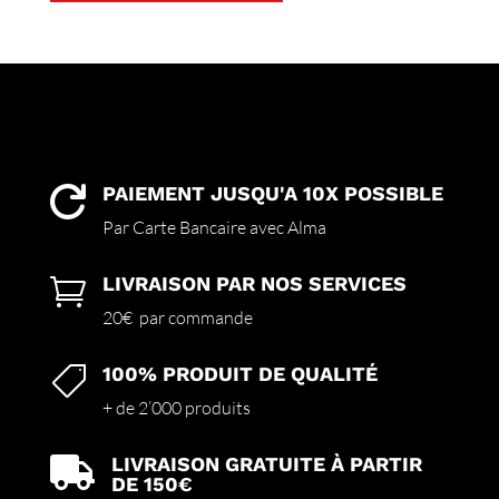
a
plusieurs
variations.
Les
options
peuvent
être
choisies
PAIEMENT JUSQU'A 10X POSSIBLE

sur
Par Carte Bancaire avec Alma
la
page
LIVRAISON PAR NOS SERVICES

du
produit
20€ par commande
100% PRODUIT DE QUALITÉ

+ de 2’000 produits
LIVRAISON GRATUITE À PARTIR

DE 150€