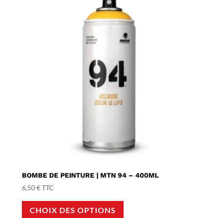
BOMBE DE PEINTURE | MTN 94 – 400ML
6,50
€
TTC
Ce
CHOIX DES OPTIONS
produit