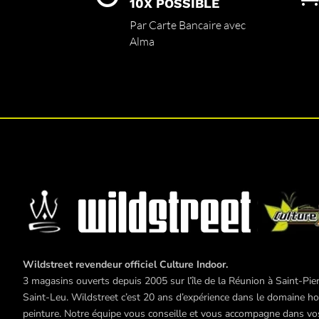
sur
10X POSSIBLE
la
Par Carte Bancaire avec
page
Alma
du
produit
Wildstreet revendeur officiel Culture Indoor.
3 magasins ouverts depuis 2005 sur l’île de la Réunion à Saint-Pier
Saint-Leu. Wildstreet c’est 20 ans d’expérience dans le domaine hor
peinture. Notre équipe vous conseille et vous accompagne dans vos 