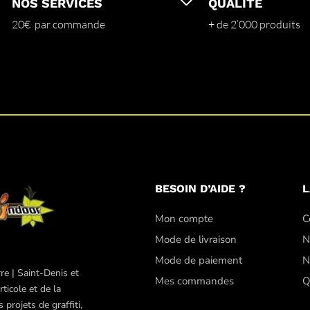
NOS SERVICES
QUALITÉ
20€ par commande
+ de 2’000 produits
BESOIN D’AIDE ?
L
Mon compte
C
Mode de livraison
N
Mode de paiement
N
re | Saint-Denis et
Mes commandes
Q
ticole et de la
projets de graffiti,