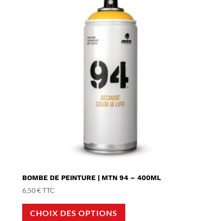
BOMBE DE PEINTURE | MTN 94 – 400ML
6,50
€
TTC
Ce
CHOIX DES OPTIONS
produit