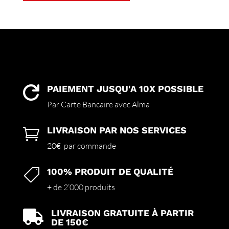
a
plusieurs
variations.
Les
options
peuvent
être
choisies
PAIEMENT JUSQU'A 10X POSSIBLE

sur
Par Carte Bancaire avec Alma
la
page
LIVRAISON PAR NOS SERVICES

du
produit
20€ par commande
100% PRODUIT DE QUALITÉ

+ de 2’000 produits
LIVRAISON GRATUITE À PARTIR

DE 150€