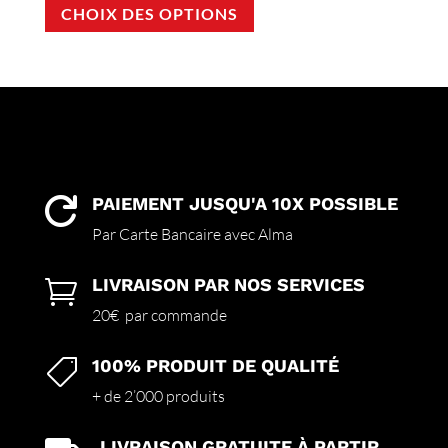
CHOIX DES OPTIONS
produit
a
plusieurs
variations.
Les
options
peuvent
être
choisies
PAIEMENT JUSQU'A 10X POSSIBLE

sur
Par Carte Bancaire avec Alma
la
page
LIVRAISON PAR NOS SERVICES

du
produit
20€ par commande
100% PRODUIT DE QUALITÉ

+ de 2’000 produits
LIVRAISON GRATUITE À PARTIR