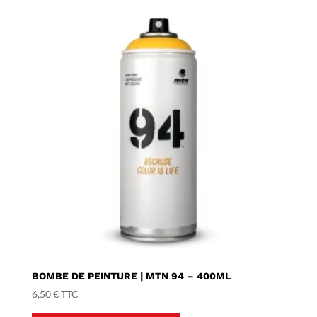
BOMBE DE PEINTURE | MTN 94 – 400ML
6,50
€
TTC
Ce