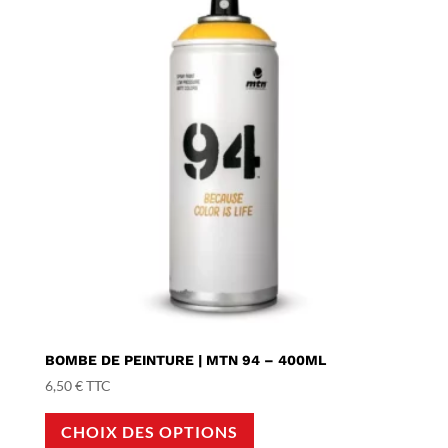
BOMBE DE PEINTURE | MTN 94 – 400ML
6,50
€
TTC
Ce
CHOIX DES OPTIONS
produit