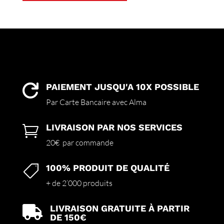
a
plusieurs
variations.
Les
options
peuvent
être
choisies
PAIEMENT JUSQU'A 10X POSSIBLE

sur
Par Carte Bancaire avec Alma
la
page
LIVRAISON PAR NOS SERVICES

du
produit
20€ par commande
100% PRODUIT DE QUALITÉ

+ de 2’000 produits
LIVRAISON GRATUITE À PARTIR

DE 150€