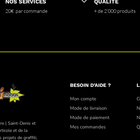
NOS SERVICES
QUALITÉ
20€ par commande
+ de 2’000 produits
BESOIN D’AIDE ?
L
Mon compte
C
Mode de livraison
N
Mode de paiement
N
re | Saint-Denis et
Mes commandes
Q
ticole et de la
projets de graffiti,