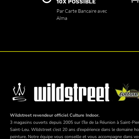
sur
10X POSSIBLE
la
Par Carte Bancaire avec
page
Alma
du
produit
Wildstreet revendeur officiel Culture Indoor.
3 magasins ouverts depuis 2005 sur l’île de la Réunion à Saint-Pier
Saint-Leu. Wildstreet c’est 20 ans d’expérience dans le domaine hor
peinture. Notre équipe vous conseille et vous accompagne dans vos 