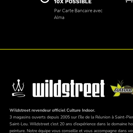
sur
10X POSSIBLE
la
Par Carte Bancaire avec
page
Alma
du
produit
Wildstreet revendeur officiel Culture Indoor.
3 magasins ouverts depuis 2005 sur l’île de la Réunion à Saint-Pier
Saint-Leu. Wildstreet c’est 20 ans d’expérience dans le domaine hor
peinture. Notre équipe vous conseille et vous accompagne dans vos 