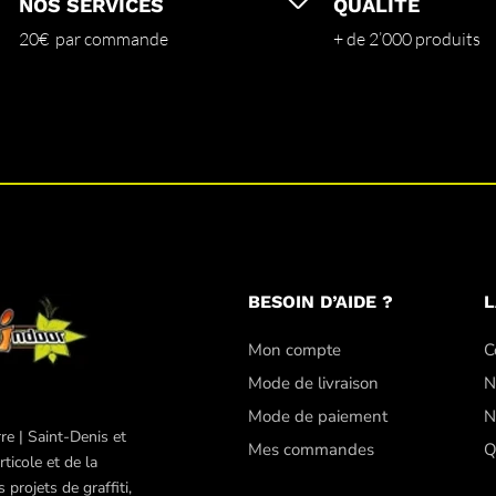
NOS SERVICES
QUALITÉ
20€ par commande
+ de 2’000 produits
BESOIN D’AIDE ?
L
Mon compte
C
Mode de livraison
N
Mode de paiement
N
re | Saint-Denis et
Mes commandes
Q
ticole et de la
projets de graffiti,