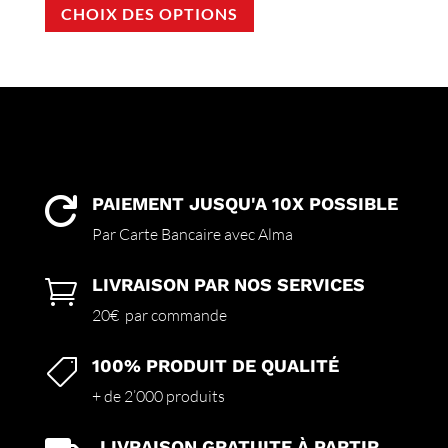
CHOIX DES OPTIONS
produit
a
plusieurs
variations.
Les
options
peuvent
être
choisies
PAIEMENT JUSQU'A 10X POSSIBLE

sur
Par Carte Bancaire avec Alma
la
page
LIVRAISON PAR NOS SERVICES

du
produit
20€ par commande
100% PRODUIT DE QUALITÉ

+ de 2’000 produits
LIVRAISON GRATUITE À PARTIR