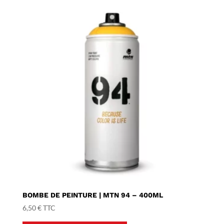
BOMBE DE PEINTURE | MTN 94 – 400ML
6,50
€
TTC
Ce