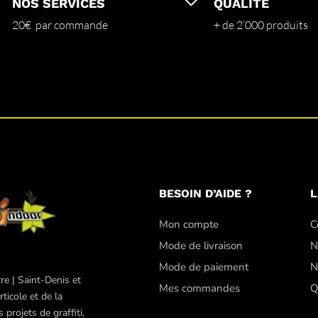
NOS SERVICES
QUALITÉ
20€ par commande
+ de 2’000 produits
BESOIN D’AIDE ?
L
Mon compte
C
Mode de livraison
N
Mode de paiement
N
re | Saint-Denis et
Mes commandes
Q
ticole et de la
projets de graffiti,