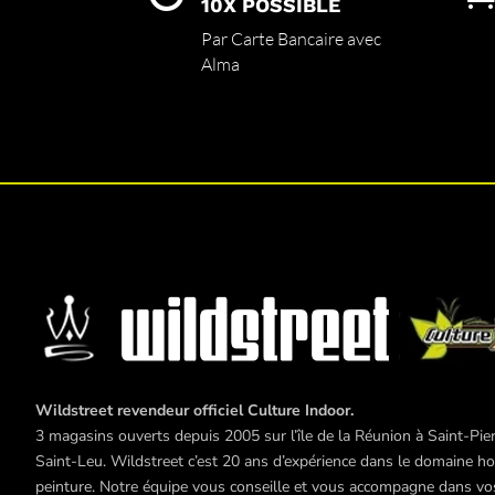
sur
10X POSSIBLE
la
Par Carte Bancaire avec
page
Alma
du
produit
Wildstreet revendeur officiel Culture Indoor.
3 magasins ouverts depuis 2005 sur l’île de la Réunion à Saint-Pier
Saint-Leu. Wildstreet c’est 20 ans d’expérience dans le domaine hor
peinture. Notre équipe vous conseille et vous accompagne dans vos 