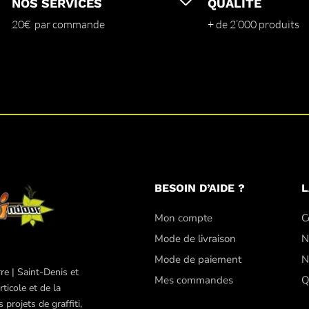
NOS SERVICES
QUALITÉ
20€ par commande
+ de 2’000 produits
BESOIN D’AIDE ?
L
Mon compte
C
Mode de livraison
N
Mode de paiement
N
re | Saint-Denis et
Mes commandes
Q
ticole et de la
projets de graffiti,