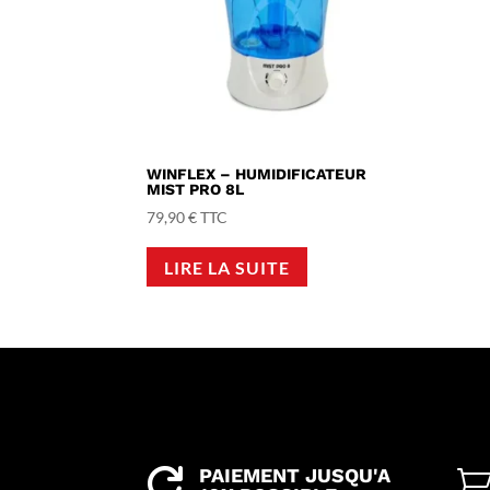
WINFLEX – HUMIDIFICATEUR
MIST PRO 8L
79,90
€
TTC
LIRE LA SUITE
PAIEMENT JUSQU'A
