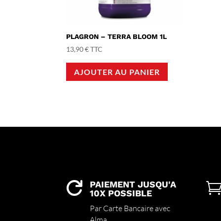
PLAGRON – TERRA BLOOM 1L
13,90
€
TTC
AJOUTER AU PANIER
PAIEMENT JUSQU'A

10X POSSIBLE
Par Carte Bancaire avec
Alma