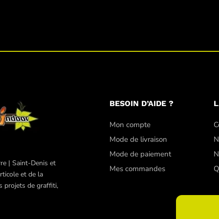
BESOIN D’AIDE ?
L
Mon compte
C
Mode de livraison
N
Mode de paiement
N
re | Saint-Denis et
Mes commandes
Q
ticole et de la
projets de graffiti,