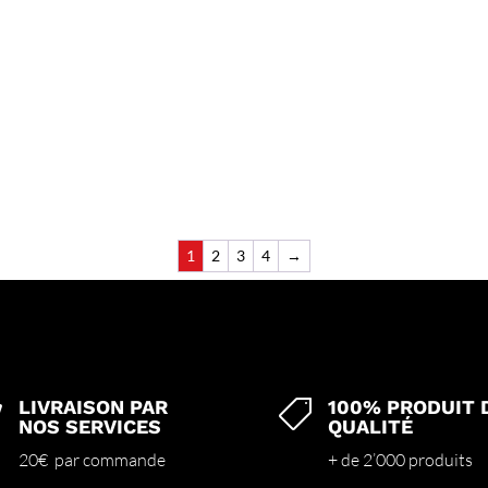
1
2
3
4
→
LIVRAISON PAR
100% PRODUIT 


NOS SERVICES
QUALITÉ
20€ par commande
+ de 2’000 produits