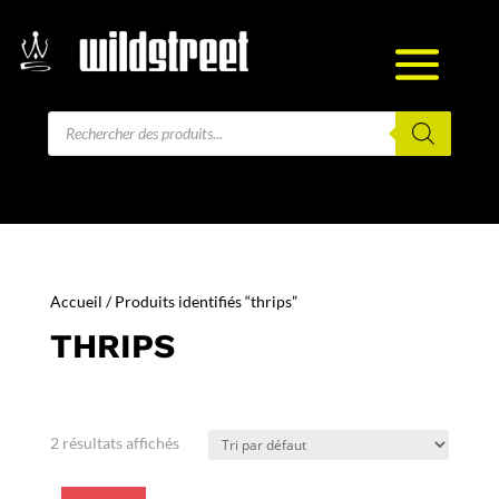
Recherche
de
produits
Accueil
/ Produits identifiés “thrips”
THRIPS
2 résultats affichés