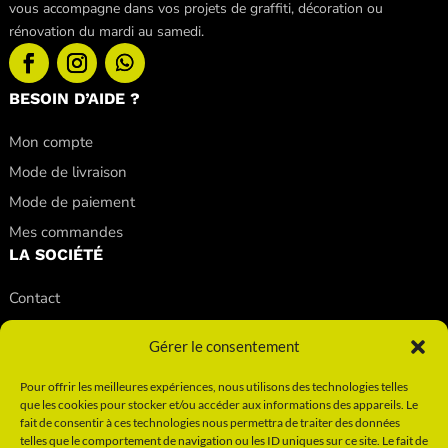
vous accompagne dans vos projets de graffiti, décoration ou
rénovation du mardi au samedi.
BESOIN D’AIDE ?
Mon compte
Mode de livraison
Mode de paiement
Mes commandes
LA SOCIÉTÉ
Contact
Nos conseils
Gérer le consentement
Nos magasins
Qui sommes-nous ?
Pour offrir les meilleures expériences, nous utilisons des technologies telles
que les cookies pour stocker et/ou accéder aux informations des appareils. Le
INFORMATIONS
fait de consentir à ces technologies nous permettra de traiter des données
telles que le comportement de navigation ou les ID uniques sur ce site. Le fait de