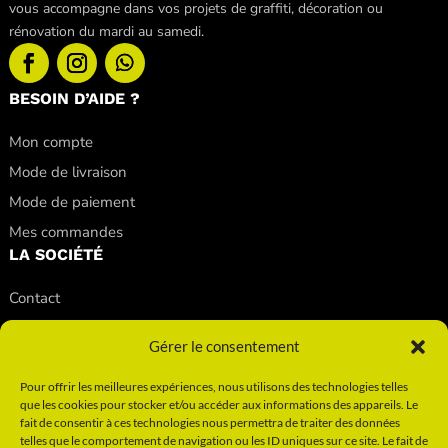
vous accompagne dans vos projets de graffiti, décoration ou
rénovation du mardi au samedi.
BESOIN D’AIDE ?
Mon compte
Mode de livraison
Mode de paiement
Mes commandes
LA SOCIÉTÉ
Contact
Nos conseils
Gérer le consentement
Nos magasins
Qui sommes-nous ?
Pour offrir les meilleures expériences, nous utilisons des technologies telles
que les cookies pour stocker et/ou accéder aux informations des appareils. Le
INFORMATIONS
fait de consentir à ces technologies nous permettra de traiter des données
telles que le comportement de navigation ou les ID uniques sur ce site. Le fait de