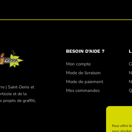
BESOIN D’AIDE ?
L
Mon compte
C
Mode de livraison
N
Mode de paiement
N
re | Saint-Denis et
Mes commandes
Q
ticole et de la
projets de graffiti,
Pour offrir l
pour stocker 