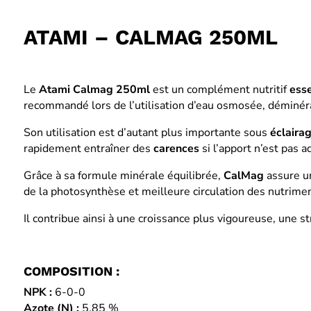
ATAMI – CALMAG 250ML
Le
Atami Calmag 250ml
est un complément nutritif
esse
recommandé lors de l’utilisation d’eau osmosée, déminér
Son utilisation est d’autant plus importante sous
éclaira
rapidement entraîner des
carences
si l’apport n’est pas 
Grâce à sa formule minérale équilibrée,
CalMag
assure un
de la photosynthèse et meilleure circulation des nutrimen
Il contribue ainsi à une croissance plus vigoureuse, une st
COMPOSITION :
NPK :
6-0-0
Azote (N) :
5,85 %