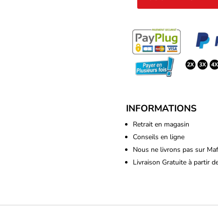
quantité
de
Atami
-
Calmag
250ml
INFORMATIONS
Retrait en magasin
Conseils en ligne
Nous ne livrons pas sur Ma
Livraison Gratuite à partir 