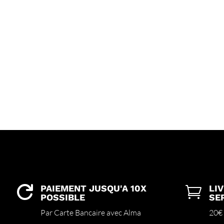
PAIEMENT JUSQU'A 10X
LI


POSSIBLE
SE
Par Carte Bancaire avec Alma
20€