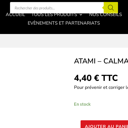
Recherche
de
produits
ACCUEIL
TOUS LES PRODUITS
NOS CONSEILS
EVÈNEMENTS ET PARTENARIATS
ATAMI – CALM
4,40
€
TTC
Pour prévenir et corriger 
En stock
AJOUTER AU PANI