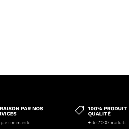
VRAISON PAR NOS
100% PRODUIT

RVICES
QUALITÉ
 par commande
+ de 2’000 produits