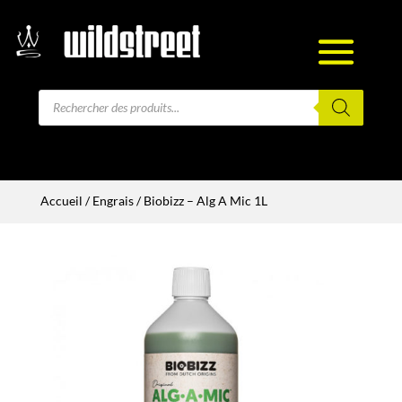
Recherche
de
produits
Accueil
/
Engrais
/ Biobizz – Alg A Mic 1L