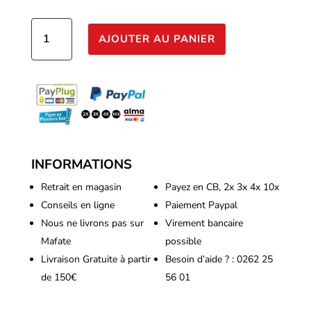
quantité
AJOUTER AU PANIER
de
Biobizz
–
Alg
A
Mic
1L
INFORMATIONS
Retrait en magasin
Payez en CB, 2x 3x 4x 10x
Conseils en ligne
Paiement Paypal
Nous ne livrons pas sur
Virement bancaire
Mafate
possible
Livraison Gratuite à partir
Besoin d’aide ? : 0262 25
de 150€
56 01