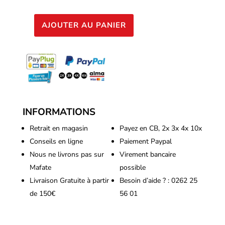
AJOUTER AU PANIER
quantité
de
Bocal
en
verre
anti
UV
INFORMATIONS
1L
Retrait en magasin
Payez en CB, 2x 3x 4x 10x
Conseils en ligne
Paiement Paypal
Nous ne livrons pas sur
Virement bancaire
Mafate
possible
Livraison Gratuite à partir
Besoin d’aide ? : 0262 25
de 150€
56 01