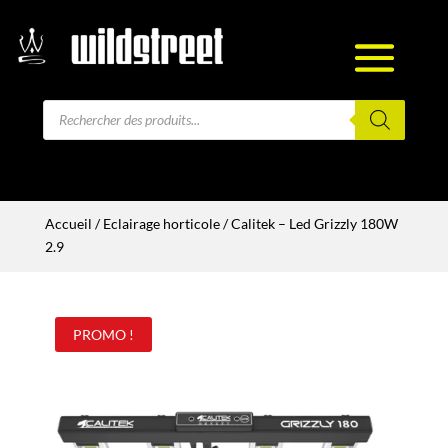
Recherche
de
produits
Accueil
/
Eclairage horticole
/ Calitek – Led Grizzly 180W
2.9
PROMO !