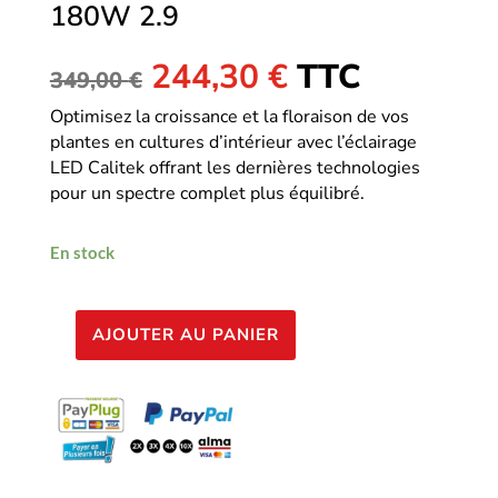
180W 2.9
Le
Le
244,30
€
TTC
349,00
€
prix
prix
Optimisez la croissance et la floraison de vos
initial
actuel
plantes en cultures d’intérieur avec l’éclairage
était :
est :
LED Calitek offrant les dernières technologies
349,00 €.
244,30 €.
pour un spectre complet plus équilibré.
En stock
AJOUTER AU PANIER
quantité
de
Calitek
-
Led
Grizzly