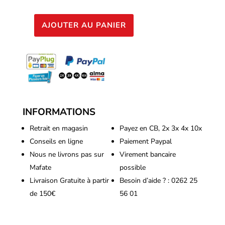
AJOUTER AU PANIER
quantité
de
Best
Buds
-
Cendrier
en
INFORMATIONS
verre
AK47
Retrait en magasin
Payez en CB, 2x 3x 4x 10x
Conseils en ligne
Paiement Paypal
Nous ne livrons pas sur
Virement bancaire
Mafate
possible
Livraison Gratuite à partir
Besoin d’aide ? : 0262 25
de 150€
56 01