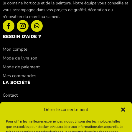
le domaine horticole et de la peinture. Notre équipe vous conseille et
vous accompagne dans vos projets de graffiti, décoration ou
rénovation du mardi au samedi.
BESOIN D’AIDE ?
Mon compte
Mode de livraison
Mode de paiement
Mes commandes
LA SOCIÉTÉ
Contact
Nos conseils
Gérer le consentement
Nos magasins
Qui sommes-nous ?
Pour offrir les meilleures expériences, nous utilisons des technologies telles
que les cookies pour stocker et/ou accéder aux informations des appareils. Le
INFORMATIONS
fait de consentir à ces technologies nous permettra de traiter des données