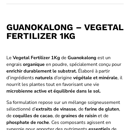
GUANOKALONG – VEGETAL
FERTILIZER 1KG
Le
Vegetal Fertilizer
1Kg
de
Guanokalong
est un
engrais
organique
en poudre, spécialement conçu pour
enrichir durablement le substrat.
Élaboré à partir
d’ingrédients
naturels
d’origine
végétale
et minérale
, il
nourrit les plantes tout en favorisant une vie
microbienne active et équilibrée dans le sol.
Sa formulation repose sur un mélange soigneusement
sélectionné d’
extraits de vinasse
, de
farine de gluten
,
de
coquilles de cacao
, de
graines de raisin
et de
phosphate de roche
. Ces composants agissent en
synergie pour apporter des nutriments
essentiels
de