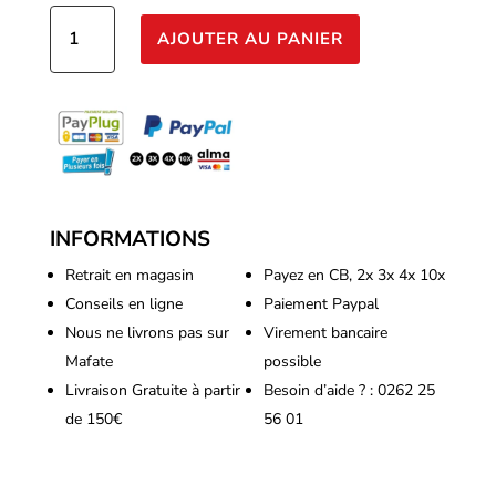
quantité
AJOUTER AU PANIER
de
Guanokalong
-
Vegetal
fertilizer
1Kg
INFORMATIONS
Retrait en magasin
Payez en CB, 2x 3x 4x 10x
Conseils en ligne
Paiement Paypal
Nous ne livrons pas sur
Virement bancaire
Mafate
possible
Livraison Gratuite à partir
Besoin d’aide ? : 0262 25
de 150€
56 01