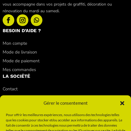
vous accompagne dans vos projets de graffiti, décoration ou
rénovation du mardi au samedi.
BESOIN D’AIDE ?
Mon compte
Mode de livraison
Mode de paiement
Mes commandes
LA SOCIÉTÉ
Contact
Nos conseils
Gérer le consentement
Nos magasins
Qui sommes-nous ?
Pour offrir les meilleures expériences, nous utilisons des technologies telles
que les cookies pour stocker et/ou accéder aux informations des appareils. Le
INFORMATIONS
fait de consentir à ces technologies nous permettra de traiter des données
telles que le comportement de navigation ou les ID uniques sur ce site. Le fait de