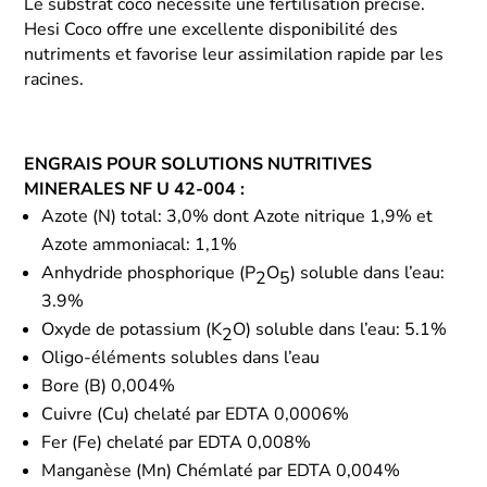
Le substrat coco nécessite une fertilisation précise.
Hesi Coco offre une excellente disponibilité des
nutriments et favorise leur assimilation rapide par les
racines.
ENGRAIS POUR SOLUTIONS NUTRITIVES
MINERALES NF U 42-004 :
Azote (N) total: 3,0% dont Azote nitrique 1,9% et
Azote ammoniacal: 1,1%
Anhydride phosphorique (P
O
) soluble dans l’eau:
2
5
3.9%
Oxyde de potassium (K
O) soluble dans l’eau: 5.1%
2
Oligo-éléments solubles dans l’eau
Bore (B) 0,004%
Cuivre (Cu) chelaté par EDTA 0,0006%
Fer (Fe) chelaté par EDTA 0,008%
Manganèse (Mn) Chémlaté par EDTA 0,004%