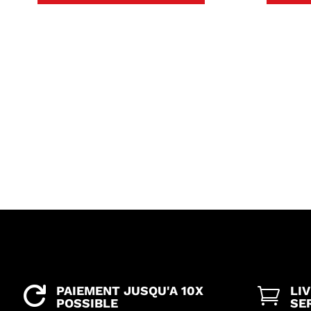
PAIEMENT JUSQU'A 10X
LI


POSSIBLE
SE