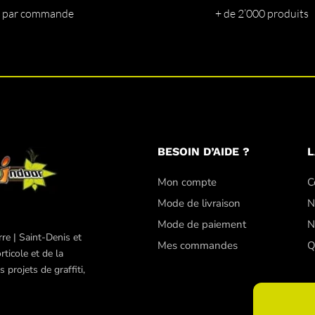
 par commande
+ de 2’000 produits
BESOIN D’AIDE ?
L
Mon compte
C
Mode de livraison
N
Mode de paiement
N
re | Saint-Denis et
Mes commandes
Q
ticole et de la
projets de graffiti,