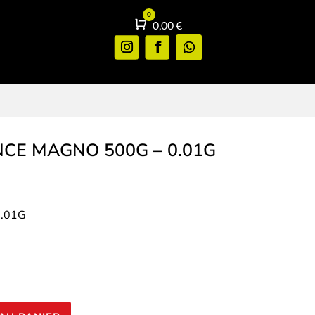
0
Panier
0,00
€
NCE MAGNO 500G – 0.01G
.01G