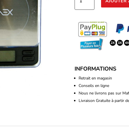
AJOUTER 
de
Kenex
-
Balance
Magno
500g
-
0.01g
INFORMATIONS
Retrait en magasin
Conseils en ligne
Nous ne livrons pas sur Ma
Livraison Gratuite à partir 