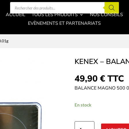
Recherche
de
produits
ACCUEIL
TOUS LES PRODUITS
NOS CONSEILS
EVÈNEMENTS ET PARTENARIATS
0.01g
KENEX – BALA
49,90
€
TTC
BALANCE MAGNO 500 0
En stock
quantité