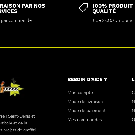
VRAISON PAR NOS
100% PRODUIT

RVICES
QUALITÉ
 par commande
+ de 2’000 produits
BESOIN D’AIDE ?
L
Mon compte
C
Mode de livraison
N
Mode de paiement
N
re | Saint-Denis et
Mes commandes
Q
ticole et de la
projets de graffiti,