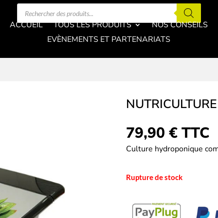
Recherche
de
produits
ACCUEIL
TOUS LES PRODUITS
NOS CONSEILS
EVÈNEMENTS ET PARTENARIATS
NUTRICULTURE
79,90
€
TTC
Culture hydroponique com
Rupture de stock