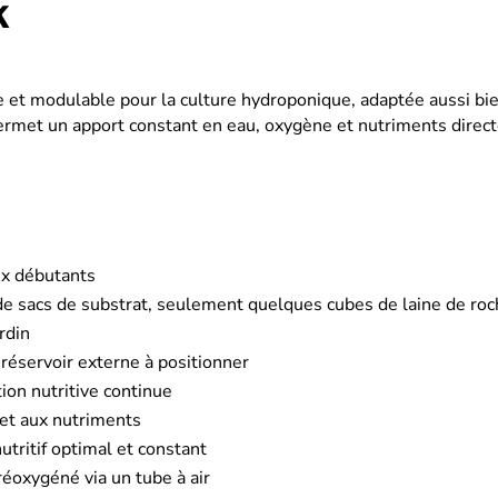
K
t modulable pour la culture hydroponique, adaptée aussi bie
permet un apport constant en eau, oxygène et nutriments direc
aux débutants
sacs de substrat, seulement quelques cubes de laine de roche
rdin
réservoir externe à positionner
tion nutritive continue
 et aux nutriments
utritif optimal et constant
réoxygéné via un tube à air