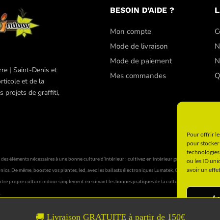
BESOIN D’AIDE ?
L
Mon compte
C
Mode de livraison
N
Mode de paiement
N
re | Saint-Denis et
Mes commandes
Q
ticole et de la
projets de graffiti,
Pour offrir l
pour stocker 
technologies
éléments nécessaires à une bonne culture d’intérieur : cultivez en intérieur grâce à nos chambres de
ou les ID uni
avoir un effe
oponics. De même, boostez vos plantes, led, avec les ballasts électroniques Lumatek, Gavita de 400 W 
re propre culture indoor simplement en suivant les bonnes pratiques de la culture en intérieur via l’
.
Ac
🚚 Livraison GRATUITE à partir de 150€