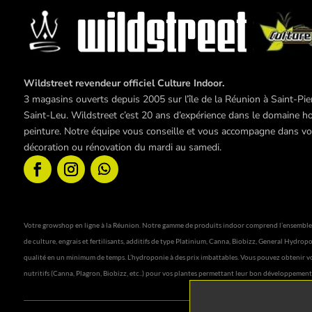
Wildstreet revendeur officiel Culture Indoor.
3 magasins ouverts depuis 2005 sur l’île de la Réunion à Saint-Pier
Saint-Leu. Wildstreet c’est 20 ans d’expérience dans le domaine hor
peinture. Notre équipe vous conseille et vous accompagne dans vos 
décoration ou rénovation du mardi au samedi.
Votre growshop en ligne à la Réunion. Notre gamme de produits indoor comprend l’ensemble des 
de culture, engrais et fertilisants, additifs de type Platinium, Canna, Biobizz, General Hydr
qualité en un minimum de temps. L’hydroponie à des prix imbattables. Vous pouvez obtenir vot
nutritifs (Canna, Plagron, Biobizz, etc..) pour vos plantes permettant leur bon développement