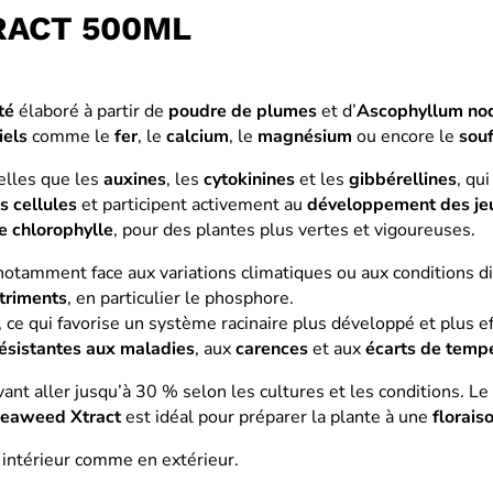
RACT 500ML
té
élaboré à partir de
poudre de plumes
et d’
Ascophyllum n
iels
comme le
fer
, le
calcium
, le
magnésium
ou encore le
souf
elles que les
auxines
, les
cytokinines
et les
gibbérellines
, qu
s cellules
et participent activement au
développement des je
e chlorophylle
, pour des plantes plus vertes et vigoureuses.
 notamment face aux variations climatiques ou aux conditions dif
utriments
, en particulier le phosphore.
, ce qui favorise un système racinaire plus développé et plus ef
ésistantes aux maladies
, aux
carences
et aux
écarts de temp
vant aller jusqu’à 30 % selon les cultures et les conditions. L
eaweed Xtract
est idéal pour préparer la plante à une
florais
n intérieur comme en extérieur.