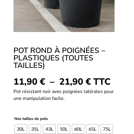
POT ROND À POIGNÉES –
PLASTIQUES (TOUTES
TAILLES)
Plage
11,90
€
–
21,90
€
TTC
de
Pot résistant noir avec poignées latérales pour
prix :
une manipulation facile.
11,90 €
à
21,90 €
Nos tailles de pots
30L
35L
43L
50L
60L
65L
75L