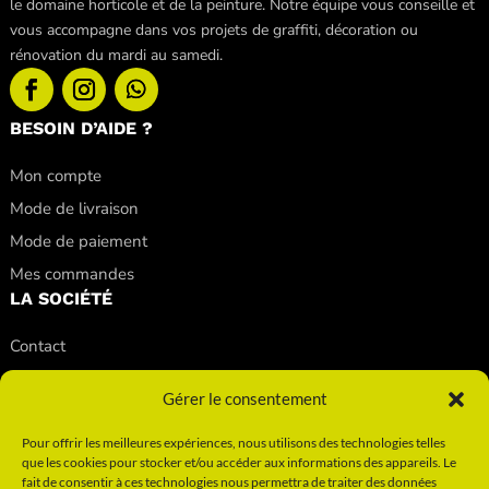
le domaine horticole et de la peinture. Notre équipe vous conseille et
vous accompagne dans vos projets de graffiti, décoration ou
rénovation du mardi au samedi.
BESOIN D’AIDE ?
Mon compte
Mode de livraison
Mode de paiement
Mes commandes
LA SOCIÉTÉ
Contact
Nos conseils
Gérer le consentement
Nos magasins
Qui sommes-nous ?
Pour offrir les meilleures expériences, nous utilisons des technologies telles
que les cookies pour stocker et/ou accéder aux informations des appareils. Le
INFORMATIONS
fait de consentir à ces technologies nous permettra de traiter des données