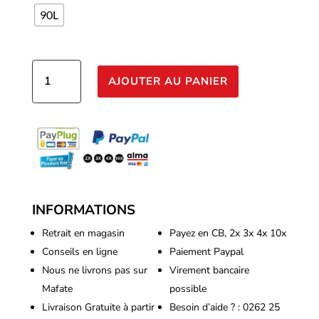
90L
quantité
AJOUTER AU PANIER
de
Pot
Rond
à
Poignées
-
Plastiques
(Toutes
INFORMATIONS
Tailles)
Retrait en magasin
Payez en CB, 2x 3x 4x 10x
Conseils en ligne
Paiement Paypal
Nous ne livrons pas sur
Virement bancaire
Mafate
possible
Livraison Gratuite à partir
Besoin d’aide ? : 0262 25