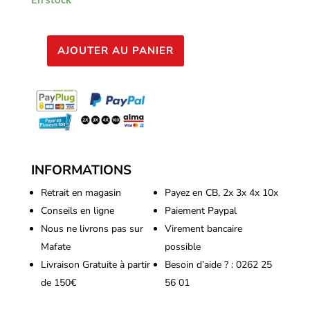
AJOUTER AU PANIER
quantité
de
Secret
Jardin
-
Dark
Street
INFORMATIONS
120x120x198cm
Retrait en magasin
Payez en CB, 2x 3x 4x 10x
Conseils en ligne
Paiement Paypal
Nous ne livrons pas sur
Virement bancaire
Mafate
possible
Livraison Gratuite à partir
Besoin d’aide ? : 0262 25
de 150€
56 01