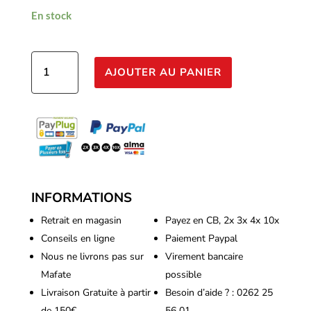
En stock
quantité
AJOUTER AU PANIER
de
Fixations
Super-
fix
-
2
x34kg
INFORMATIONS
Retrait en magasin
Payez en CB, 2x 3x 4x 10x
Conseils en ligne
Paiement Paypal
Nous ne livrons pas sur
Virement bancaire
Mafate
possible
Livraison Gratuite à partir
Besoin d’aide ? : 0262 25
de 150€
56 01