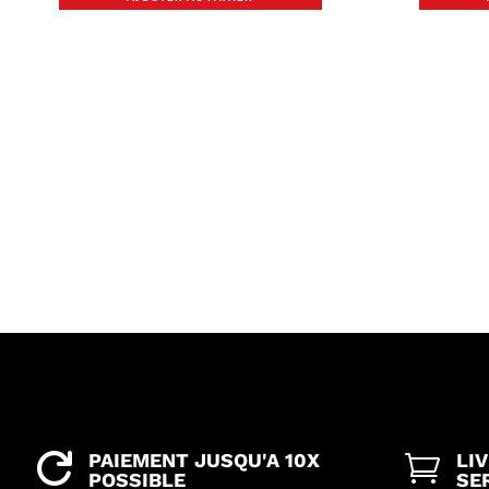
PAIEMENT JUSQU'A 10X
LI


POSSIBLE
SE