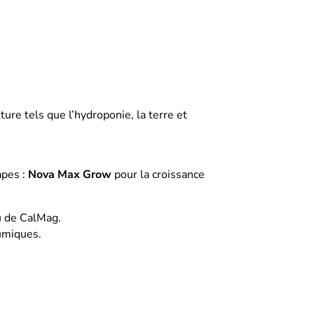
ure tels que l’hydroponie, la terre et
apes :
Nova Max Grow
pour la croissance
u de CalMag.
humiques.