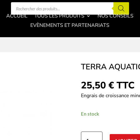
Recherche
de
produits
ACCUEIL
TOUS LES PRODUITS
NOS CONSEILS
EVÈNEMENTS ET PARTENARIATS
TERRA AQUATI
25,50
€
TTC
Engrais de croissance min
En stock
quantité