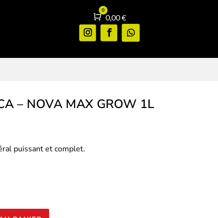
0
Panier
0,00
€
CA – NOVA MAX GROW 1L
éral puissant et complet.