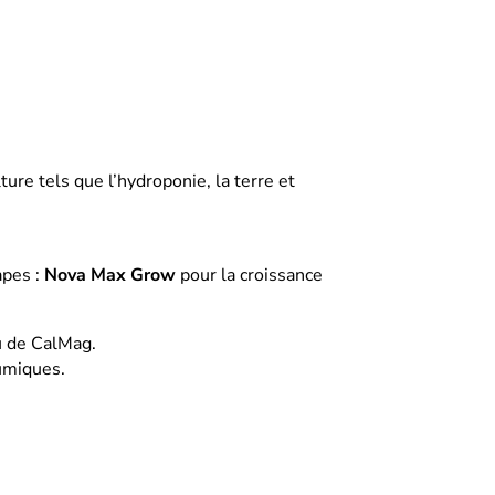
ure tels que l’hydroponie, la terre et
apes :
Nova Max Grow
pour la croissance
u de CalMag.
humiques.