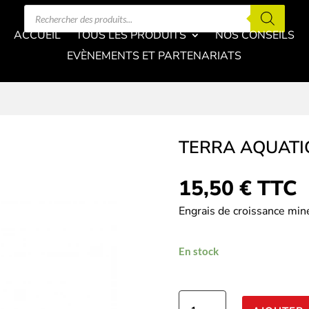
Recherche
de
produits
ACCUEIL
TOUS LES PRODUITS
NOS CONSEILS
EVÈNEMENTS ET PARTENARIATS
TERRA AQUATI
15,50
€
TTC
Engrais de croissance min
En stock
quantité