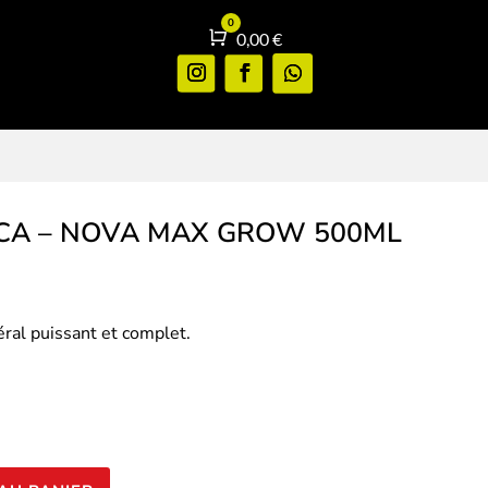
0
Panier
0,00
€
CA – NOVA MAX GROW 500ML
éral puissant et complet.