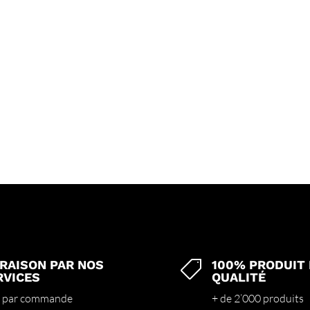
VRAISON PAR NOS
100% PRODUIT

RVICES
QUALITÉ
 par commande
+ de 2’000 produits