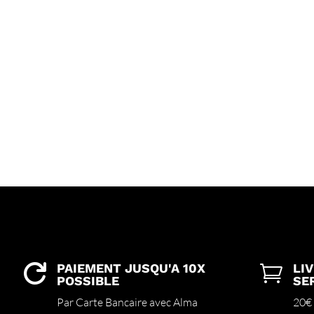
PAIEMENT JUSQU'A 10X
LI


POSSIBLE
SE
Par Carte Bancaire avec Alma
20€