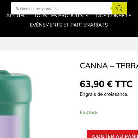
Recherche
de
produits
ACCUEIL
TOUS LES PRODUITS
NOS CONSEILS
EVÈNEMENTS ET PARTENARIATS
CANNA – TERR
63,90
€
TTC
Engrais de croissance.
En stock
AJOUTER AU PANI