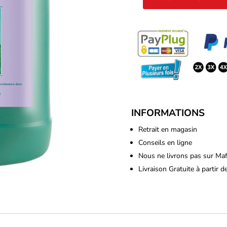
quantité
de
Canna
-
Terra
vega
5L
INFORMATIONS
Retrait en magasin
Conseils en ligne
Nous ne livrons pas sur Ma
Livraison Gratuite à partir 