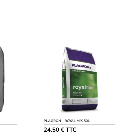
PLAGRON – ROYAL MIX 50L
24,50
€
TTC