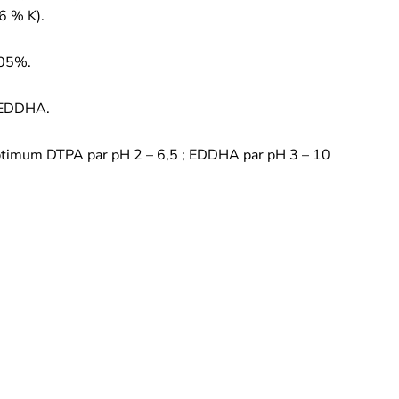
6 % K).
005%.
r EDDHA.
timum DTPA par pH 2 – 6,5 ; EDDHA par pH 3 – 10