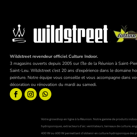
Wildstreet revendeur officiel Culture Indoor.
3 magasins ouverts depuis 2005 sur l’île de la Réunion à Saint-Pier
Saint-Leu. Wildstreet c’est 20 ans d’expérience dans le domaine hor
peinture. Notre équipe vous conseille et vous accompagne dans vos 
décoration ou rénovation du mardi au samedi.
Votre growshop en ligne à la Réunion. Notre gamme de produits indoor c
hydroponiques, extracteurs d’air, ventilateurs, terreaux de culture, eng
400 W ou 600 W permettant d’obtenir en culture hydroponique des plan