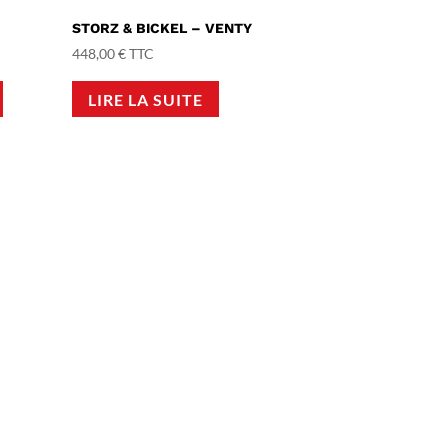
STORZ & BICKEL – VENTY
448,00
€
TTC
Ce
LIRE LA SUITE
produit
a
plusieurs
variations.
Les
options
peuvent
être
choisies
sur
la
page
du
produit