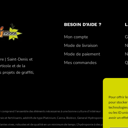
BESOIN D’AIDE ?
L
Mon compte
C
Mode de livraison
N
Mode de paiement
N
re | Saint-Denis et
Mes commandes
Q
ticole et de la
projets de graffiti,
Pour offrir l
pour stocker 
technologies
omprend l’ensemble des éléments nécessaires à une bonne culture d’intérieur : cultivez en intérieur 
ou les ID uni
avoir un effe
rais et fertilisants, additifs de type Platinium, Canna, Biobizz, General Hydroponics. De même, boostez
tes vives, robustes et de qualité en un minimum de temps. L’hydroponie à des prix imbattables. Vo