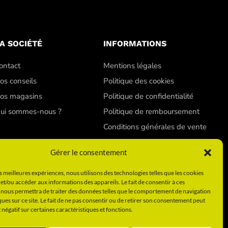
A SOCIÉTÉ
INFORMATIONS
ontact
Mentions légales
os conseils
Politique des cookies
os magasins
Politique de confidentialité
ui sommes-nous ?
Politique de remboursement
Conditions générales de vente
Gérer le consentement
es meilleures expériences, nous utilisons des technologies telles que les cookies
et/ou accéder aux informations des appareils. Le fait de consentir à ces
 nous permettra de traiter des données telles que le comportement de navigation
grâce à nos chambres de culture, filtres à charbon, systèmes
ques sur ce site. Le fait de ne pas consentir ou de retirer son consentement peut
t négatif sur certaines caractéristiques et fonctions.
 vos plantes, led, avec les ballasts électroniques Lumatek, Gavita de
us pouvez obtenir votre propre culture indoor simplement en suivant