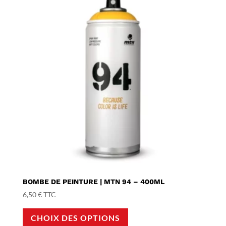
BOMBE DE PEINTURE | MTN 94 – 400ML
6,50
€
TTC
Ce
CHOIX DES OPTIONS
produit