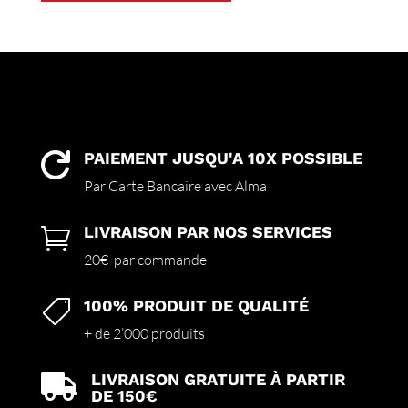
a
plusieurs
variations.
Les
options
peuvent
être
choisies
PAIEMENT JUSQU'A 10X POSSIBLE

sur
Par Carte Bancaire avec Alma
la
page
LIVRAISON PAR NOS SERVICES

du
produit
20€ par commande
100% PRODUIT DE QUALITÉ

+ de 2’000 produits
LIVRAISON GRATUITE À PARTIR

DE 150€