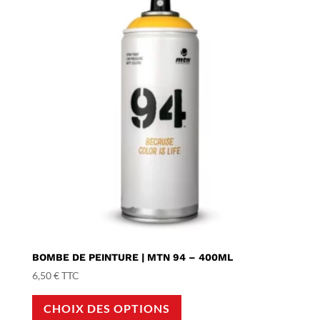
BOMBE DE PEINTURE | MTN 94 – 400ML
6,50
€
TTC
Ce
CHOIX DES OPTIONS
produit