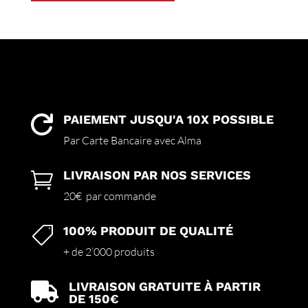
a
plusieurs
variations.
Les
options
peuvent
être
choisies
PAIEMENT JUSQU'A 10X POSSIBLE

sur
Par Carte Bancaire avec Alma
la
page
LIVRAISON PAR NOS SERVICES

du
produit
20€ par commande
100% PRODUIT DE QUALITÉ

+ de 2’000 produits
LIVRAISON GRATUITE À PARTIR

DE 150€