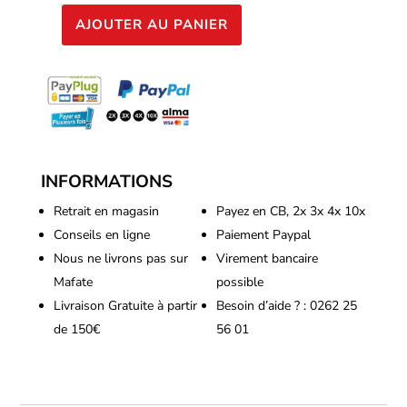
AJOUTER AU PANIER
quantité
de
Atami
-
Bloombastic
1250ml
INFORMATIONS
Retrait en magasin
Payez en CB, 2x 3x 4x 10x
Conseils en ligne
Paiement Paypal
Nous ne livrons pas sur
Virement bancaire
Mafate
possible
Livraison Gratuite à partir
Besoin d’aide ? : 0262 25
de 150€
56 01