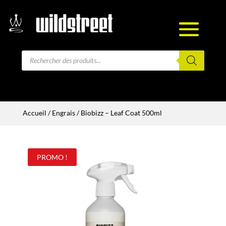
Recherche
de
produits
Accueil
/
Engrais
/ Biobizz – Leaf Coat 500ml
PROMO !