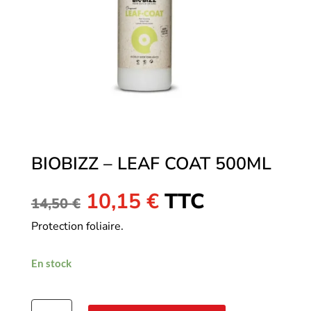
BIOBIZZ – LEAF COAT 500ML
Le
Le
10,15
€
TTC
14,50
€
prix
prix
Protection foliaire.
initial
actuel
était :
est :
14,50 €.
10,15 €.
En stock
quantité