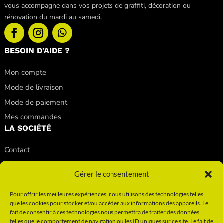
vous accompagne dans vos projets de graffiti, décoration ou
rénovation du mardi au samedi.
BESOIN D’AIDE ?
Mon compte
Mode de livraison
Mode de paiement
Mes commandes
LA SOCIÉTÉ
Contact
Nos conseils
Gérer le consentement
Nos magasins
Qui sommes-nous ?
Pour offrir les meilleures expériences, nous utilisons des technologies telles
que les cookies pour stocker et/ou accéder aux informations des appareils. Le
INFORMATIONS
fait de consentir à ces technologies nous permettra de traiter des données
telles que le comportement de navigation ou les ID uniques sur ce site. Le fait de