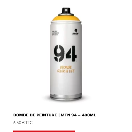
BOMBE DE PEINTURE | MTN 94 – 400ML
6,50
€
TTC
Ce