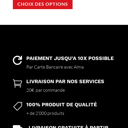
CHOIX DES OPTIONS
produit
a
plusieurs
variations.
Les
options
peuvent
être
choisies
PAIEMENT JUSQU'A 10X POSSIBLE

sur
Par Carte Bancaire avec Alma
la
page
LIVRAISON PAR NOS SERVICES

du
produit
20€ par commande
100% PRODUIT DE QUALITÉ

+ de 2’000 produits
LIVRAISON GRATUITE À PARTIR